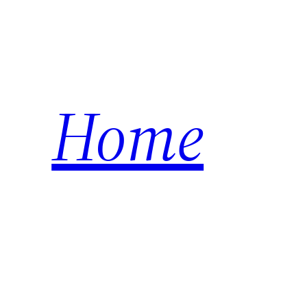
内
容
を
ス
キ
Home
ッ
プ