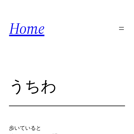
内
容
Home
を
ス
キ
ッ
プ
うちわ
歩いていると