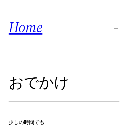
内
容
Home
を
ス
キ
ッ
プ
おでかけ
少しの時間でも