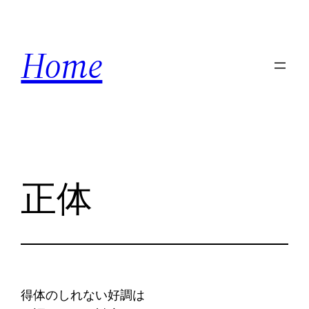
内
容
Home
を
ス
キ
ッ
プ
正体
得体のしれない好調は