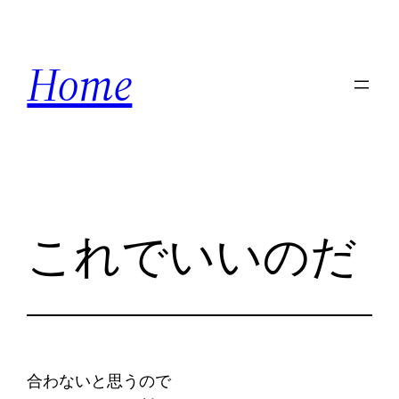
内
容
Home
を
ス
キ
ッ
プ
これでいいのだ
合わないと思うので