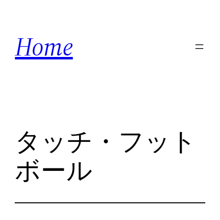
内
容
Home
を
ス
キ
ッ
プ
タッチ・フット
ボール