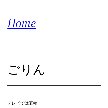
内
容
Home
を
ス
キ
ッ
プ
ごりん
テレビでは五輪。