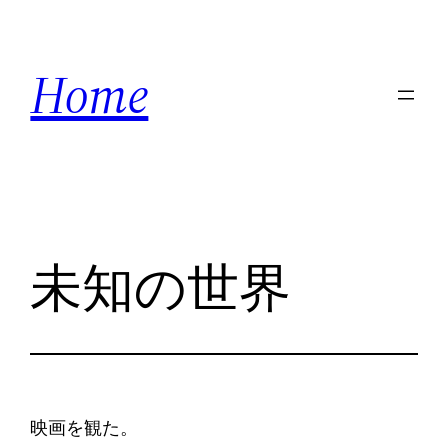
内
容
Home
を
ス
キ
ッ
プ
未知の世界
映画を観た。