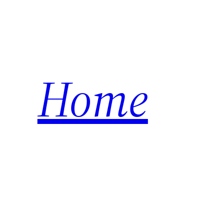
内
容
を
ス
キ
Home
ッ
プ