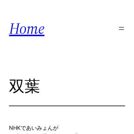
内
容
Home
を
ス
キ
ッ
プ
双葉
NHKであいみょんが