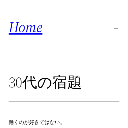
内
容
Home
を
ス
キ
ッ
プ
30代の宿題
働くのが好きではない。