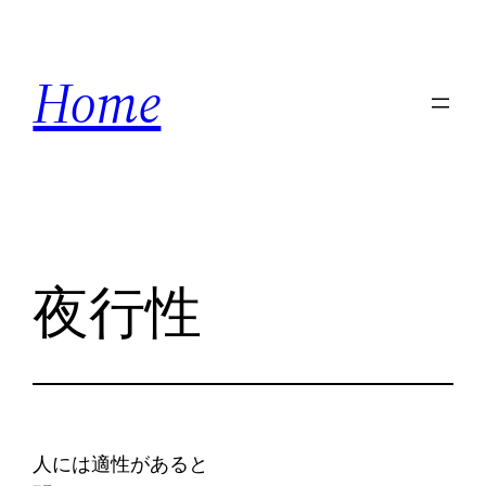
内
容
Home
を
ス
キ
ッ
プ
夜行性
人には適性があると