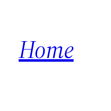
内
容
を
ス
キ
Home
ッ
プ