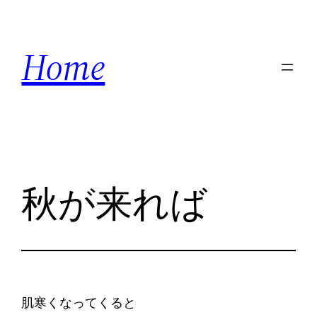
内
容
Home
を
ス
キ
ッ
プ
秋が来れば
肌寒くなってくると