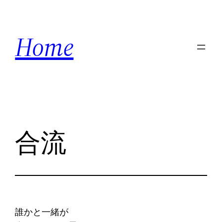
内
容
Home
を
ス
キ
ッ
プ
合流
誰かと一緒が