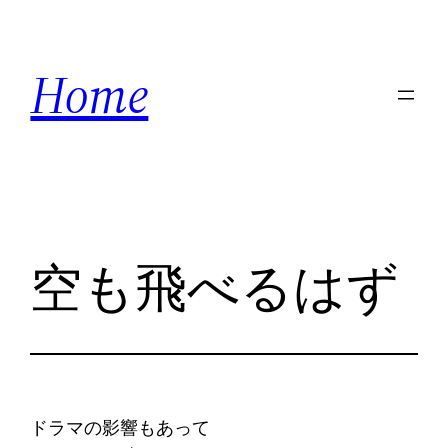
内
容
Home
を
ス
キ
ッ
プ
空も飛べるはず
ドラマの影響もあって