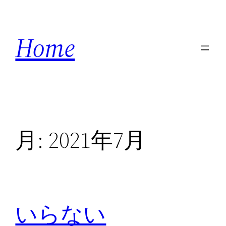
内
容
Home
を
ス
キ
ッ
プ
月:
2021年7月
いらない